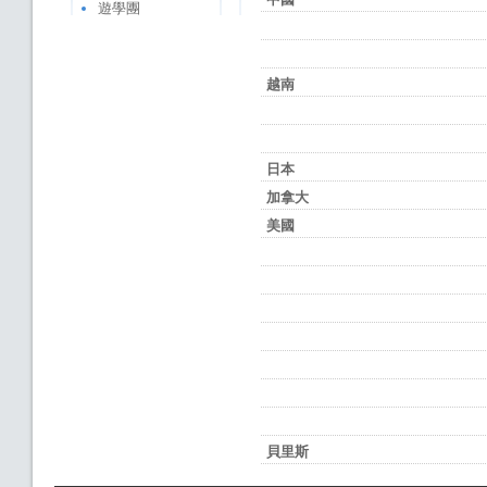
遊學團
越南
日本
加拿大
美國
貝里斯