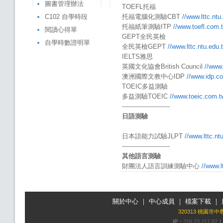
圖書管理辦法
TOEFL托福
C102 自學時段
托福電腦化測驗CBT
//www.lttc.nt
托福紙筆測驗ITP
//www.toefl.com.
閱讀心得單
GEPT全民英檢
自學時數證明單
全民英檢GEPT
//www.lttc.ntu.edu
IELTS雅思
英國文化協會British Council
//www.
澳洲國際文教中心IDP
//www.idp.c
TOEIC多益測驗
多益測驗TOEIC
//www.toeic.com.t
------------------------
日語測驗
日本語能力試驗JLPT
//www.lttc.n
------------------------
其他語言測驗
財團法人語言訓練測驗中心
//www.l
關於中心
｜
中心成員
｜
檔案下載
｜
320313 桃園市
IP：
216.73.217.87
｜