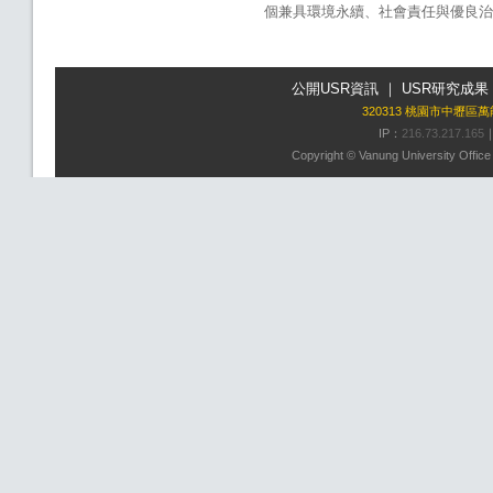
個兼具環境永續、社會責任與優良治
公開USR資訊
｜
USR研究成果
320313 桃園市中壢區
IP：
216.73.217.165
Copyright © Vanung University Office o