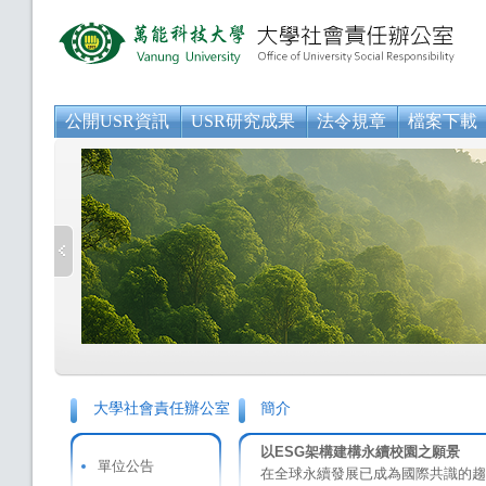
公開USR資訊
USR研究成果
法令規章
檔案下載
大學社會責任辦公室
簡介
以ESG架構建構永續校園之願景
單位公告
在全球永續發展已成為國際共識的趨