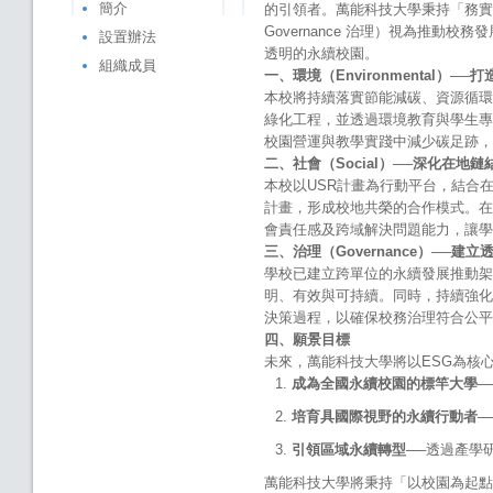
簡介
的引領者。萬能科技大學秉持「務實致用、
Governance 治理）視為推
設置辦法
透明的永續校園。
組織成員
一、環境（Environmental）─
本校將持續落實節能減碳、資源循環
綠化工程，並透過環境教育與學生專
校園營運與教學實踐中減少碳足跡，
二、社會（Social）──深化在地
本校以USR計畫為行動平台，結合
計畫，形成校地共榮的合作模式。在
會責任感及跨域解決問題能力，讓學
三、治理（Governance）──建
學校已建立跨單位的永續發展推動架
明、有效與可持續。同時，持續強化
決策過程，以確保校務治理符合公平
四、願景目標
未來，萬能科技大學將以ESG為核
成為全國永續校園的標竿大學
─
培育具國際視野的永續行動者
─
引領區域永續轉型
──透過產學
萬能科技大學將秉持「以校園為起點