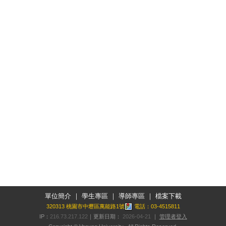
單位簡介
｜
學生專區
｜
導師專區
｜
檔案下載
320313 桃園市中壢區萬能路1號
電話：03-4515811
IP：
216.73.217.122
｜更新日期：
2026-04-21
｜
管理者登入