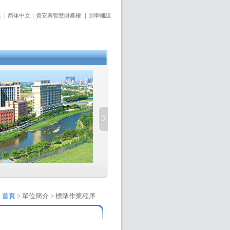
訊
｜
简体中文
｜
資安與智慧財產權
｜
回學輔組
：
首頁
> 單位簡介 > 標準作業程序