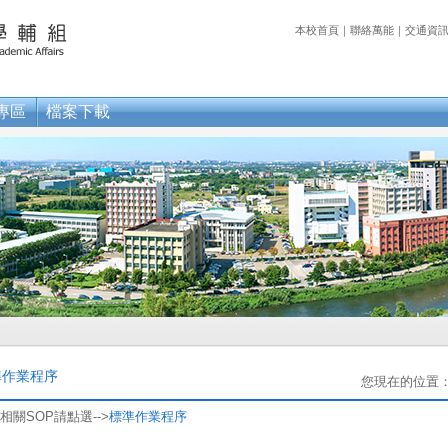
本校首頁
｜
聯絡萬能
｜
交通資
專區
檔案下載
準作業程序
您現在的位置
相關SOP請點選-->
標準作業程序