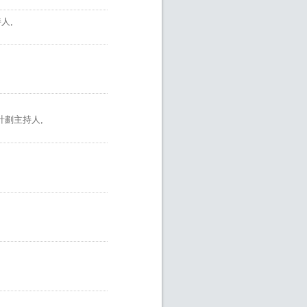
人,
計劃主持人,