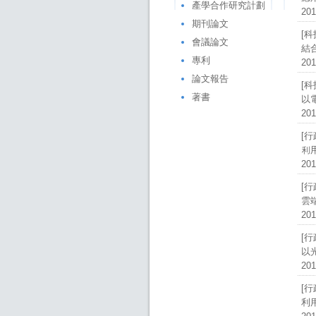
產學合作研究計劃
201
期刊論文
[
會議論文
結
專利
201
論文報告
[
著書
以
201
[
利
201
[
雲
201
[
以
201
[
利