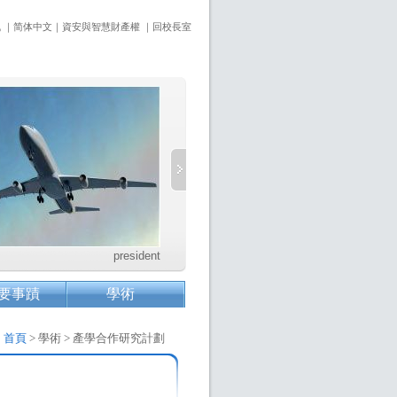
訊
｜
简体中文
｜
資安與智慧財產權
｜
回校長室
president
要事蹟
學術
：
首頁
> 學術 > 產學合作研究計劃