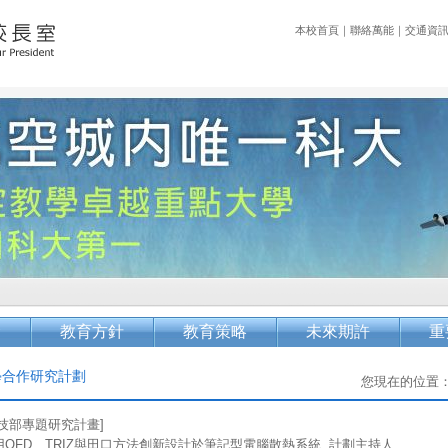
本校首頁
｜
聯絡萬能
｜
交通資
念
教育方針
教育策略
未來期許
重
學合作研究計劃
您現在的位置
科技部專題研究計畫]
用QFD、TRIZ與田口方法創新設計於筆記型電腦散熱系統, 計劃主持人,