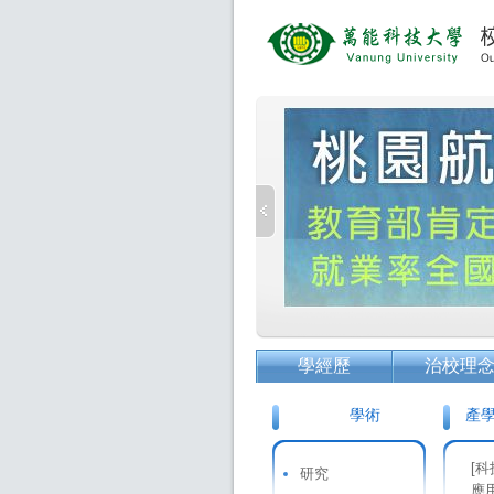
學經歷
治校理
學術
產
[
研究
應