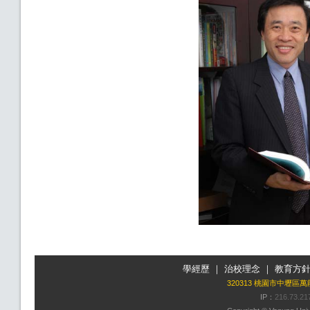
學經歷
｜
治校理念
｜
教育方
320313 桃園市中壢區
IP：
216.73.21