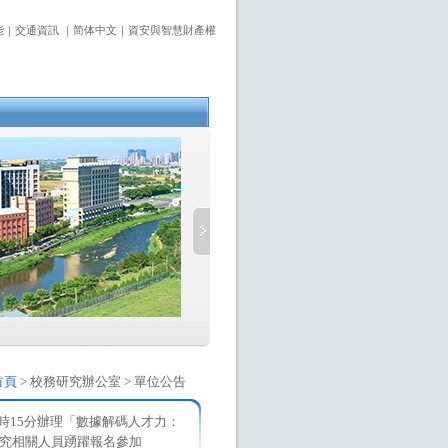
能
｜
交通資訊
｜
简体中文
｜
資安與智慧財產權
首頁
> 校務研究辦公室 > 單位公告
4時15分辦理「數據解碼人才力：
究相關人員踴躍報名參加