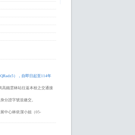
SoMhrjtQRadz5），自即日起至114年
供高鐵雲林站往返本校之交通接
寫身分證字號並繳交。
展中心林依潔小姐（05-