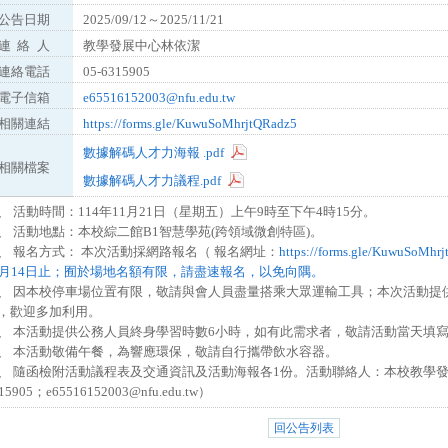
公告日期
2025/09/12～2025/11/21
連
絡
人
教學發展中心林依潔
連絡電話
05-6315905
電子信箱
e65516152003@nfu.edu.tw
相關連結
https://forms.gle/KuwuSoMhrjtQRadz5
數據解碼人才力海報 .pdf
相關檔案
數據解碼人才力議程.pdf
、 活動時間：114年11月21日（星期五）上午9時至下午4時15分。
、 活動地點：本校綜二館B1智慧學苑(跨領域微創特區)。
、 報名方式： 本次活動採網路報名（ 報名網址：
https://forms.gle/Kuwu
1月14日止；囿於場地名額有限，請盡速報名，以免向隅。
、 因本校停車場位置有限，敬請與會人員盡量搭乘大眾運輸工具；本次活動提
，歡迎多加利用。
、 本活動提供公務人員終身學習時數6小時，如有此需求者，敬請活動當天填
、 本活動敬備午餐，為響應環保，敬請自行攜帶飲水容器。
、 隨函檢附活動議程表及交通資訊及活動海報各1份。活動聯絡人：本校教學發
15905；e65516152003@nfu.edu.tw）
回公告列表