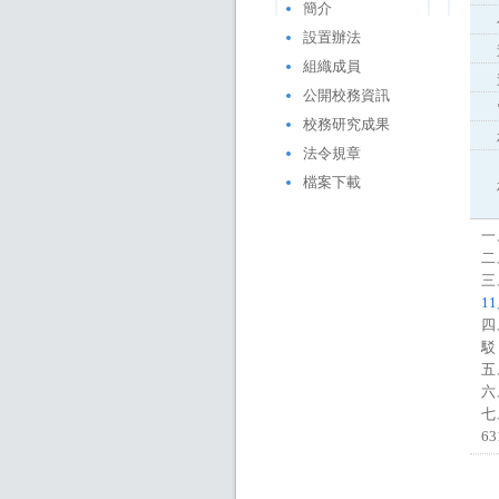
簡介
設置辦法
組織成員
公開校務資訊
校務研究成果
法令規章
檔案下載
一
二
三
1
四
駁
五
六
七
63