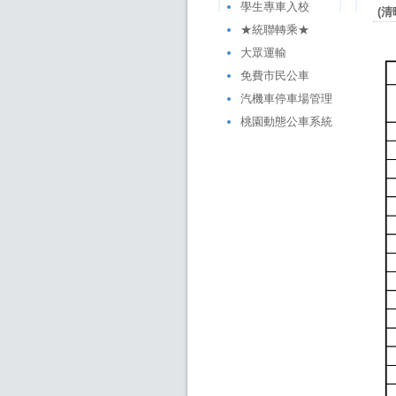
學生專車入校
(
★統聯轉乘★
大眾運輸
免費市民公車
汽機車停車場管理
桃園動態公車系統