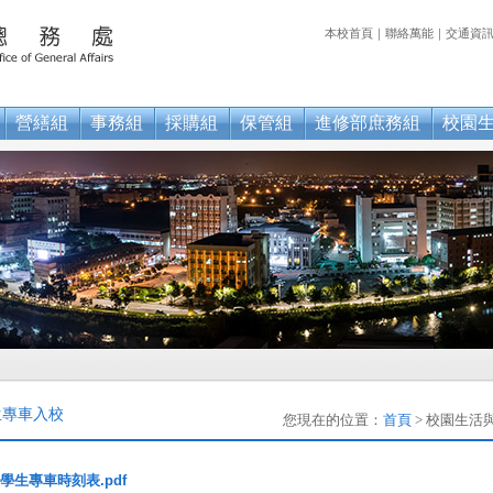
本校首頁
｜
聯絡萬能
｜
交通資
營繕組
事務組
採購組
保管組
進修部庶務組
校園
生專車入校
您現在的位置：
首頁
> 校園生活與
學生專車時刻表.pdf