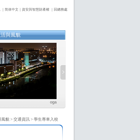
訊
｜
简体中文
｜
資安與智慧財產權
｜
回總務處
生活與風貌
oga
風貌 > 交通資訊 > 學生專車入校