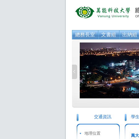
總務長室
文書組
出納組
交通資訊
學
地理位置
萬大