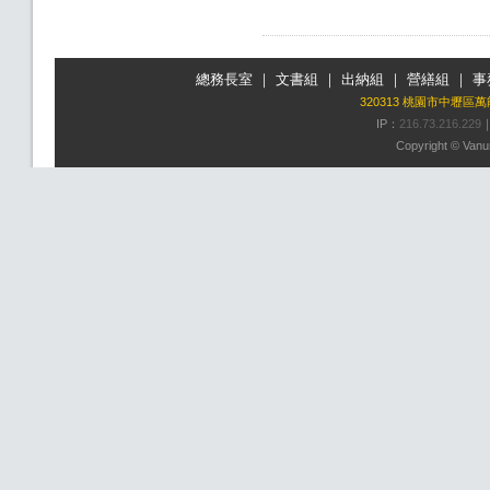
總務長室
｜
文書組
｜
出納組
｜
營繕組
｜
事
320313 桃園市中壢區
IP：
216.73.216.229
Copyright © Vanun