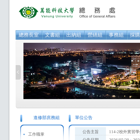
總務長室
文書組
出納組
營繕組
事務組
採購
進修部庶務組
單位公告
公告主旨
114-2校外實
工作職掌
公告日期
2026/05/29～202