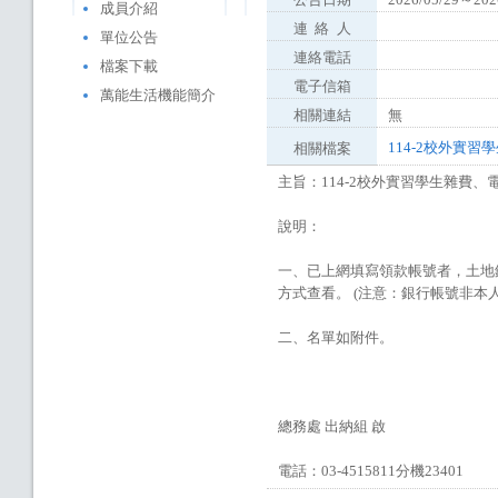
成員介紹
連
絡
人
單位公告
連絡電話
檔案下載
電子信箱
萬能生活機能簡介
相關連結
無
114-2校外實習
相關檔案
主旨：114-2校外實習學生雜費
說明：
一、已上網填寫領款帳號者，土地銀
方式查看。 (注意：銀行帳號非本
二、名單如附件。
總務處 出納組 啟
電話：03-4515811分機23401