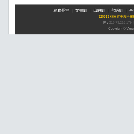
總務長室
｜
文書組
｜
出納組
｜
營繕組
｜
事
320313 桃園市中壢區
IP：
216.73.216.179
Copyright © Vanun