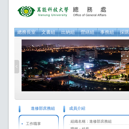
總務長室
文書組
出納組
營繕組
事務組
採購
進修部庶務組
成員介紹
組織名稱：進修部庶務組
工作職掌
職稱：組長