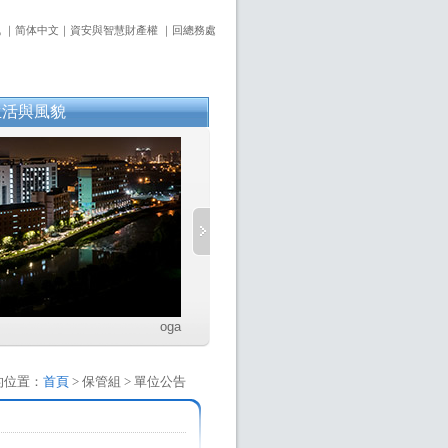
訊
｜
简体中文
｜
資安與智慧財產權
｜
回總務處
生活與風貌
oga
的位置：
首頁
> 保管組 > 單位公告