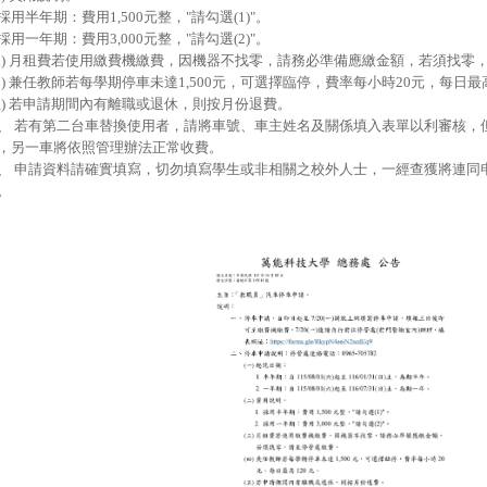
. 採用半年期：費用1,500元整，"請勾選(1)"。
. 採用一年期：費用3,000元整，"請勾選(2)"。
三) 月租費若使用繳費機繳費，因機器不找零，請務必準備應繳金額，若須找零
四) 兼任教師若每學期停車未達1,500元，可選擇臨停，費率每小時20元，每日最高
五) 若申請期間內有離職或退休，則按月份退費。
、 若有第二台車替換使用者，請將車號、車主姓名及關係填入表單以利審核，
，另一車將依照管理辦法正常收費。
、 申請資料請確實填寫，切勿填寫學生或非相關之校外人士，一經查獲將連同
。