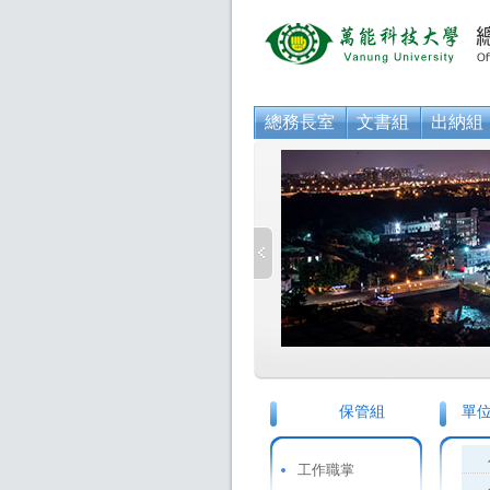
總務長室
文書組
出納組
保管組
單
工作職掌