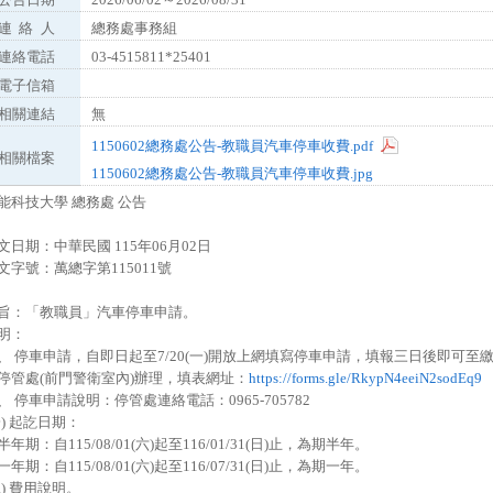
連
絡
人
總務處事務組
連絡電話
03-4515811*25401
電子信箱
相關連結
無
1150602總務處公告-教職員汽車停車收費.pdf
相關檔案
1150602總務處公告-教職員汽車停車收費.jpg
能科技大學 總務處 公告
文日期：中華民國 115年06月02日
文字號：萬總字第115011號
旨：「教職員」汽車停車申請。
明：
、 停車申請，自即日起至7/20(一)開放上網填寫停車申請，填報三日後即可至繳費
停管處(前門警衛室內)辦理，填表網址：
https://forms.gle/RkypN4eeiN2sodEq9
、 停車申請說明：停管處連絡電話：0965-705782
一) 起訖日期：
. 半年期：自115/08/01(六)起至116/01/31(日)止，為期半年。
. 一年期：自115/08/01(六)起至116/07/31(日)止，為期一年。
二) 費用說明。