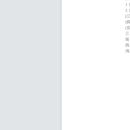
1
2
(
(
(
三
現
四
消