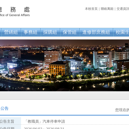
本校首頁
｜
聯絡萬能
｜
交通資
營繕組
事務組
採購組
保管組
進修部庶務組
校園
位公告
您現在
公告主旨
「教職員」汽車停車申請
公告日期
2026/06/02～2026/08/31