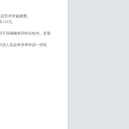
，請至停管處繳費。
120元。
但不得兩輛車同時在校內，若發
申請人及該車停車申請一併取