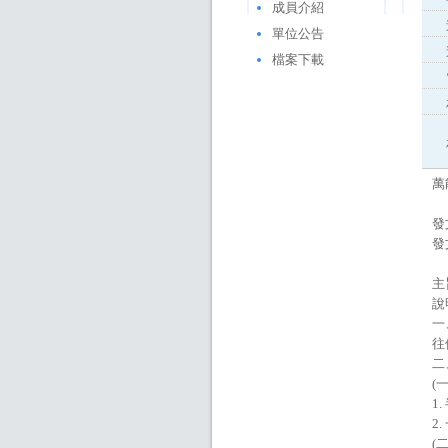
成員介紹
單位公告
檔案下載
萬
發
發
主
說
一
往
二
(
1
2
(