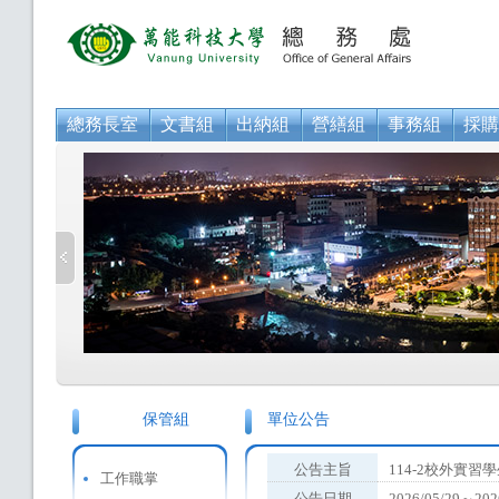
總務長室
文書組
出納組
營繕組
事務組
採購
保管組
單位公告
公告主旨
114-2校外實
工作職掌
公告日期
2026/05/29～202