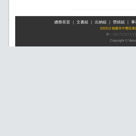
總務長室
｜
文書組
｜
出納組
｜
營繕組
｜
事
320313 桃園市中壢區
IP：
216.73.217.5
｜
Copyright © Vanun