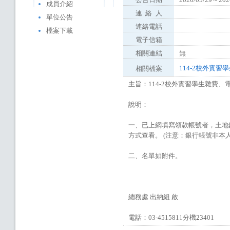
成員介紹
連
絡
人
單位公告
連絡電話
檔案下載
電子信箱
相關連結
無
114-2校外實習
相關檔案
主旨：114-2校外實習學生雜費
說明：
一、已上網填寫領款帳號者，土地銀
方式查看。 (注意：銀行帳號非本
二、名單如附件。
總務處 出納組 啟
電話：03-4515811分機23401