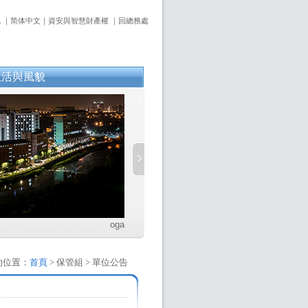
訊
｜
简体中文
｜
資安與智慧財產權
｜
回總務處
生活與風貌
的位置：
首頁
> 保管組 > 單位公告