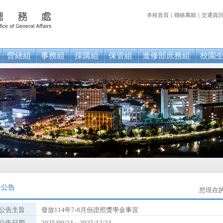
本校首頁
｜
聯絡萬能
｜
交通資
營繕組
事務組
採購組
保管組
進修部庶務組
校園
oga
位公告
您現在
公告主旨
發放114年7-8月份證照獎學金事宜
公告日期
2025/09/24～2025/12/24