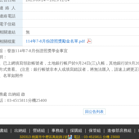
連
絡
人
連絡電話
電子信箱
相關連結
無
114年7-8月份證照獎勵金名單.pdf
相關檔案
旨：發放114年7-8月份證照獎學金事宜
明：
、已上網填寫領款帳號者，土地銀行帳戶於9月24日(三)入帳，其他銀行於9月26
方式查看。 (注意：銀行帳號非本人或填寫錯誤者，將無法匯入，請速上網更正
、名單如附件
務處 出納組 啟
話：03-4515811分機25400
回公告列表
書組
｜
出納組
｜
營繕組
｜
事務組
｜
採購組
｜
保管組
｜
進修部庶務組
｜
320313 桃園市中壢區萬能路1號
電話：03-4515811 分機 23000