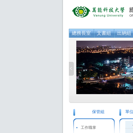
總務長室
文書組
出納組
保管組
單
工作職掌