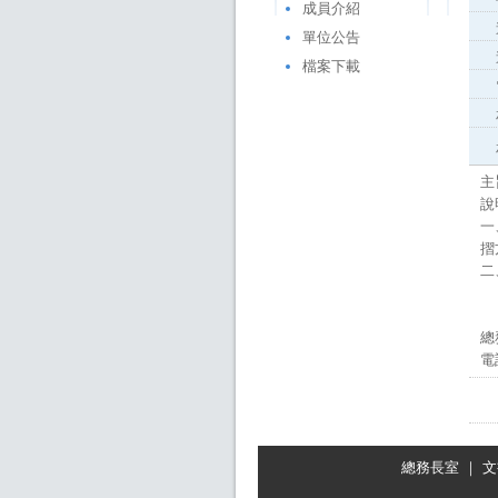
成員介紹
單位公告
檔案下載
主
說
一
摺
二
總
電
總務長室
｜
文