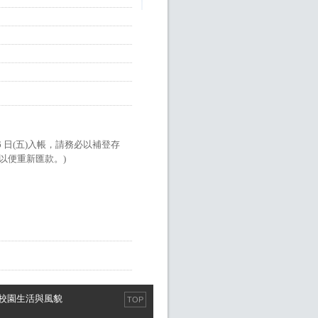
 日(五)入帳，請務必以補登存
以便重新匯款。)
校園生活與風貌
TOP