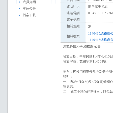
成員介紹
連
絡
人
總務處事務組
單位公告
連絡電話
03-4515811*236
檔案下載
電子信箱
相關連結
無
1140415總務處
相關檔案
1140415總務處
萬能科技大學 總務處 公告
發文日期：中華民國114年4月15日
發文字號：萬總字第114008號
主旨：後校門機車停放區部分區域
說明：
一、 配合4/19(六)及4/20(
請見諒。
二、 施工中請勿任意進出，以免