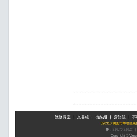
總務長室
｜
文書組
｜
出納組
｜
營繕組
｜
事
320313 桃園市中壢區
IP：
216.73.216.24
｜
Copyright © Vanun