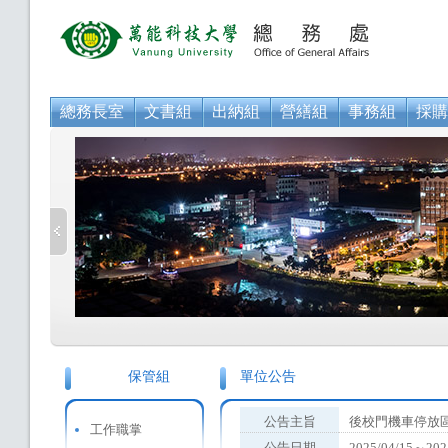
總務長室
文書組
出納組
營繕組
事務組
採購
保管組
單位公告
公告主旨
後校門機車停放
工作職掌
公告日期
2025/04/15～202