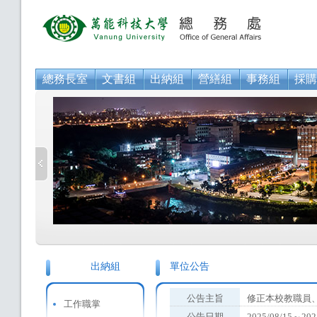
總務長室
文書組
出納組
營繕組
事務組
採購
出納組
單位公告
公告主旨
修正本校教職員
工作職掌
公告日期
2025/08/15～202