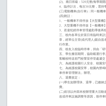
(2)、兩日班級：520元整(每學期開
4、臨停計次，每次50元整，需
(三)電動機車(自行車)：同一般
(四)附註：
1、一般機車不得停放【大型重機
2、大型重機不得停放【一般機車
3、若違犯經停車管理處勸導後再
三、校內各單位於當日有臨時來訪
章，經單位主管(或代理人)親自
行作業。
四、校友入校臨時停車，持由「研
五、學生搬宿期間，協助載運行李
客離校時送前門校警室停管處遞交
六、為維護校園行人安全、校園安
七、為維護校園安寧，校園內禁鳴喇
車停車管理辦法」辦理。
八、退費規定：
(一)學生如辦理休、退學，已繳
費。
(二)前項以外因本校辦理重大活
改或停車設施調整等原因，致停車