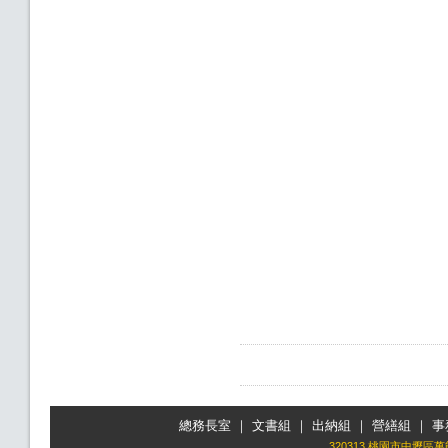
總務長室
｜
文書組
｜
出納組
｜
營繕組
｜
事
320313 桃園市中壢區