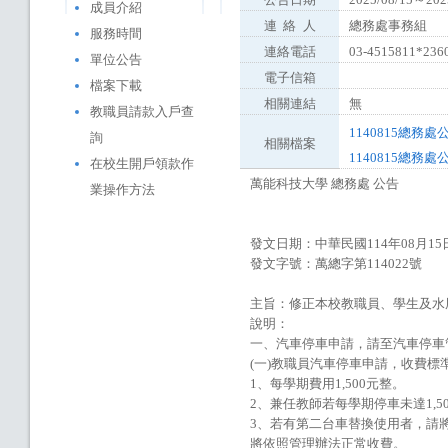
成員介紹
連
絡
人
總務處事務組
服務時間
連絡電話
03-4515811*236
單位公告
電子信箱
檔案下載
相關連結
無
教職員請款入戶查
1140815總務處
詢
相關檔案
1140815總務處
在校生開戶領款作
萬能科技大學 總務處 公告
業操作方法
發文日期：中華民國114年08月15
發文字號：萬總字第114022號
主旨：修正本校教職員、學生及水
說明：
一、汽車停車申請，請至汽車停車管理處
(一)教職員汽車停車申請，收費標
1、每學期費用1,500元整。
2、兼任教師若每學期停車未達1,5
3、若有第二台車替換使用者，請
將依照管理辦法正常收費。