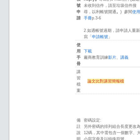
號
未收到信件，請至垃圾信件搜
申
尋，以利帳號開通
。
) 參閱
使
請
手冊
p.3-6
2.如遇帳號過期，請申請人重
寫「
申請帳號
」
使
用
下載
手
廠商教育訓練
影片
、
講義
冊
講
習
論文比對講習簡報檔
檔
案
備
密碼設定:
註
另外密碼的排列組合長度更改
說
12碼，其中需包含一個數字、
明
小寫字母及以特殊符號。