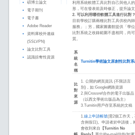
碩博士論文
利用系統軟體工具比對自己與他人的
形，可在發表前及時修正，提升論文
電子期刊
2.
可以利用哪些軟體工具進行比對
電子書
目前學校訂購兩種比對工具供校內師生使
Adobe Reader
服務」；另，國家圖書館提供「學位
比對系統之收錄範圍不盡相同，尚可
資料庫校外連線
質。
(SSLVPN)
論文比對工具
系
認識掠奪性資源
統
Turnitin學術論文原創性比對
名
稱
1. 公開的網頁資訊 (不限語言
比
別)，如:Google網路資源
對
2.與Crossref合作的電子出版品
來
（以西文學術出版品為主）
源
3.Turnitin用戶存至系統的文稿
1.
線上申請帳號
(需2個工作天，
含例假日)。申請者於申請後，
會收到來自
【Turnitin No
帳
Reply】
寄出的e-mail信件(如