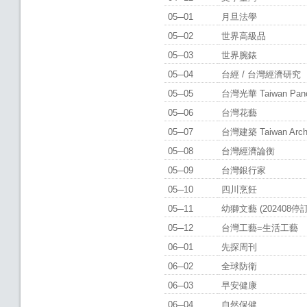
05─01
月旦法學
05─02
世界高級品
05─03
世界腕錶
05─04
台經 / 台灣經濟研究
05─05
台灣光華 Taiwan Pan
05─06
台灣花藝
05─07
台灣建築 Taiwan Arch
05─08
台灣經濟論衡
05─09
台灣銀行家
05─10
四川烹飪
05─11
幼獅文藝 (202408停訂
05─12
台灣工藝=生活工藝
06─01
先探周刊
06─02
全球防衛
06─03
早安健康
06─04
自然保健