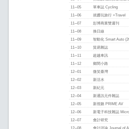
11─05
單車誌 Cycling
11─06
就醬玩旅行 +Travel
11─07
彭博商業雙週刊
11─08
換日線
11─09
智動化 Smart Auto (
11─10
貿易雜誌
11─11
超越車訊
11─12
鄉間小路
12─01
微笑臺灣
12─02
新活水
12─03
新紀元
12─04
新通訊元件雜誌
12─05
新視聽 PRIME AV
12─06
新電子科技雜誌 Micro-E
12─07
會計研究
12─08
會計評論 Journal of A