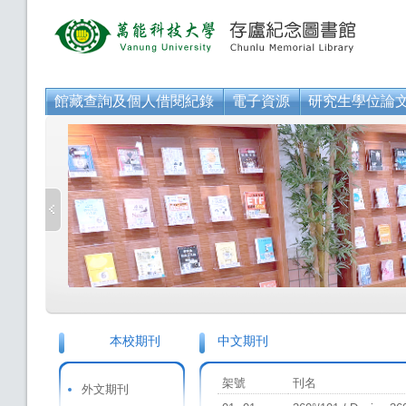
館藏查詢及個人借閱紀錄
電子資源
研究生學位論
本校期刊
中文期刊
lib
架號
刊名
外文期刊