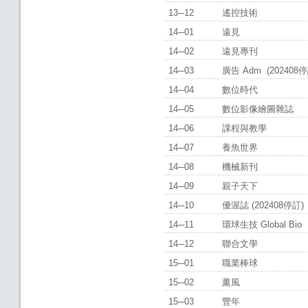
13─12
遙控技術
14─01
遠見
14─02
遠見專刊
14─03
廣告 Adm (202408停
14─04
數位時代
14─05
數位影像繪圖雜誌
14─06
課程與教學
14─07
養魚世界
14─08
機械新刊
14─09
親子天下
14─10
優渥誌 (202408停訂)
14─11
環球生技 Global Bio
14─12
聯合文學
15─01
職業棒球
15─02
薰風
15─03
豐年