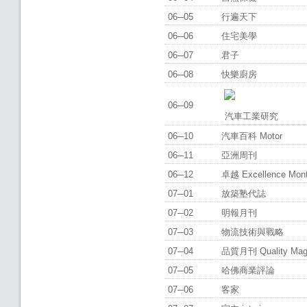
06─05
行遍天下
06─06
住宅美學
06─07
君子
06─08
快樂廚房
06─09
汽車工業研究
06─10
汽車百科 Motor
06─11
亞洲周刊
06─12
卓越 Excellence Mon
07─01
放築塾代誌
07─02
明報月刊
07─03
物流技術與戰略
07─04
品質月刊 Quality Ma
07─05
哈佛商業評論
07─06
客家