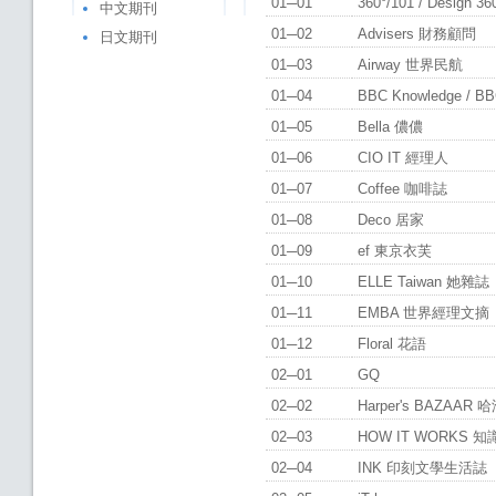
01─01
360°/101 / Design
中文期刊
01─02
Advisers 財務顧問
日文期刊
01─03
Airway 世界民航
01─04
BBC Knowledge /
01─05
Bella 儂儂
01─06
CIO IT 經理人
01─07
Coffee 咖啡誌
01─08
Deco 居家
01─09
ef 東京衣芙
01─10
ELLE Taiwan 她雜
01─11
EMBA 世界經理文
01─12
Floral 花語
02─01
GQ
02─02
Harper's BAZA
02─03
HOW IT WORKS
02─04
INK 印刻文學生活誌