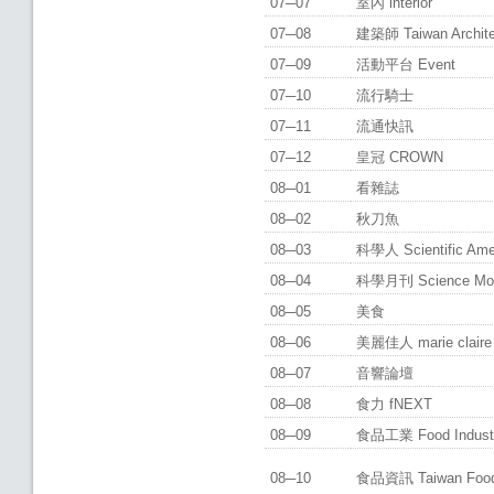
07─07
室內 interior
07─08
建築師 Taiwan Archit
07─09
活動平台 Event
07─10
流行騎士
07─11
流通快訊
07─12
皇冠 CROWN
08─01
看雜誌
08─02
秋刀魚
08─03
科學人 Scientific Am
08─04
科學月刊 Science Mo
08─05
美食
08─06
美麗佳人 marie claire
08─07
音響論壇
08─08
食力 fNEXT
08─09
食品工業 Food Indust
08─10
食品資訊 Taiwan Foo