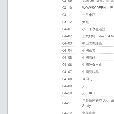
03─09
VOGUE Taiwan 
03─10
WOW!SCREEN 世
03─11
一手車訊
03─12
大觀
04─01
小日子享生活誌
04─02
工業材料 Industrial M
04─03
中山管理評論
04─04
中國旅遊
04─05
中國烹飪
04─06
中國飲食文化
04─07
中國調味品
04─08
今周刊
04─09
天下
04─10
天下專刊
戶外遊憩研究 Journal of
04─11
Study
04─12
文學臺灣