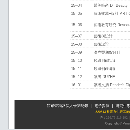
15─04
醫美時尚 Dr. Beauty
15─05
藝術收藏+設計 ART CO
15─06
藝術教育研究 Research 
15─07
藝術與設計
15─08
藝術認證
15─09
證券暨期貨月刊
15─10
鏡週刊(政治)
15─11
鏡週刊(影劇)
15─12
讀者 DUZHE
16─01
讀者文摘 Reader's Di
館藏查詢及個人借閱紀錄
｜
電子資源
｜
研究生
320313 桃園市中壢區
IP：
216.73.216.192
Copyright © Vanun