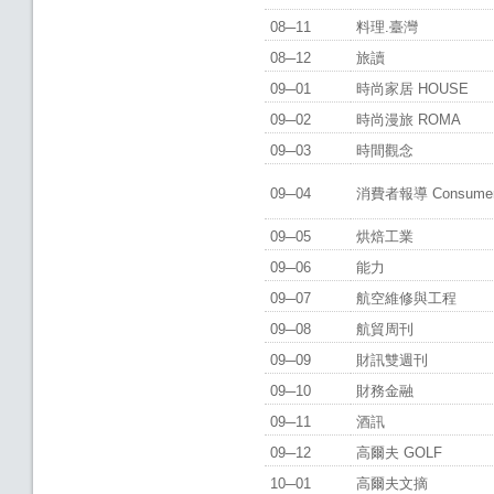
08─11
料理.臺灣
08─12
旅讀
09─01
時尚家居 HOUSE
09─02
時尚漫旅 ROMA
09─03
時間觀念
09─04
消費者報導 Consumer R
09─05
烘焙工業
09─06
能力
09─07
航空維修與工程
09─08
航貿周刊
09─09
財訊雙週刊
09─10
財務金融
09─11
酒訊
09─12
高爾夫 GOLF
10─01
高爾夫文摘