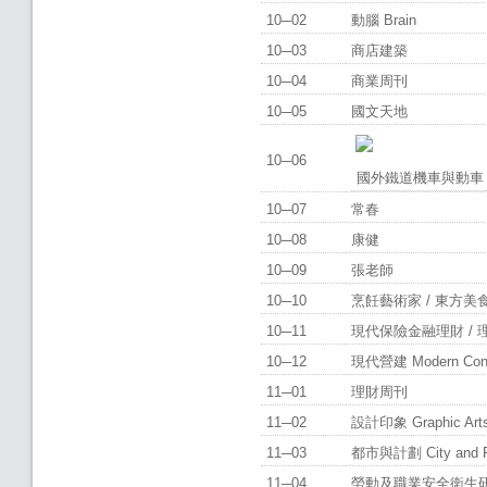
10─02
動腦 Brain
10─03
商店建築
10─04
商業周刊
10─05
國文天地
10─06
國外鐵道機車與動車
10─07
常春
10─08
康健
10─09
張老師
10─10
烹飪藝術家 / 東方美
10─11
現代保險金融理財 /
10─12
現代營建 Modern Cons
11─01
理財周刊
11─02
設計印象 Graphic Ar
11─03
都市與計劃 City and 
11─04
勞動及職業安全衛生