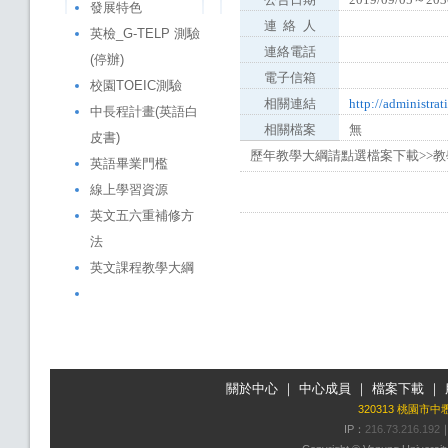
發展特色
連
絡
人
英檢_G-TELP 測驗
連絡電話
(停辦)
電子信箱
校園TOEIC測驗
相關連結
http://administra
中長程計畫(英語白
相關檔案
無
皮書)
歷年教學大綱請點選檔案下載>>教
英語畢業門檻
線上學習資源
英文五六重補修方
法
英文課程教學大綱
關於中心
｜
中心成員
｜
檔案下載
｜
320313 桃園市
IP：
216.73.216.192