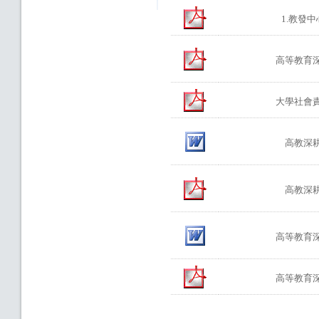
1.教發
高等教育
大學社會
高教深
高教深
高等教育
高等教育