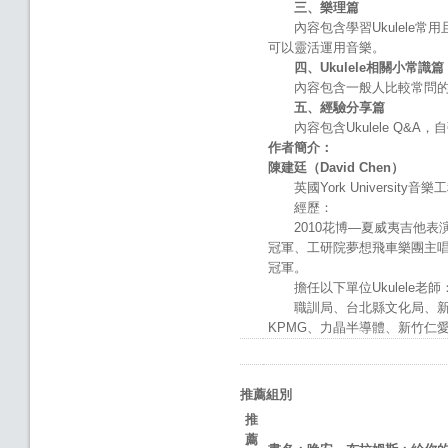
三、樂理篇
內容包含學習Ukulele常
可以靈活運用音樂。
四、
Ukulele
相關小常識篇
內容包含一般人比較常問的問題
五、經驗分享篇
內容包含Ukulele Q&A，
作者簡介：
陳建廷（
David Chen
）
英國York University音
經歷：
2010花博―夏威夷吉他表演
冠軍、工研院夢想飛車樂團主唱兼吉他
冠軍。
擔任以下單位Ukulele老師
職訓局、台北縣文化局、新竹
KPMG、力晶半導體、新竹仁
推薦組別
推
薦