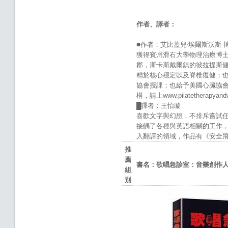
作者、譯者：
■作者：艾比蓋兒‧埃爾斯沃斯 
獲得賓州滑石大學物理治療博
郡，斯卡斯戴爾鎮的彼拉提斯
精於核心穩定以及脊椎復健；
協會授課；也給予美國心臟協
構，請上www.pilatetherapyan
█譯者：王怡璇
喜歡文字與幻想，不排斥嘗試
接觸了各種與英語相關的工作
入翻譯的領域，作品有《安全
推
薦
書名：歌唱急診室：音樂創作
組
別