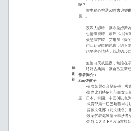
呢？
書中精心挑選50首古典樂曲
靈……
夜深人靜時，讓布拉姆斯為
心情沮喪時，蕭邦《小狗圓
失戀痛苦時，艾爾加《愛的問
想回到兒時的純真，絕不能
想平復心情時，就讓德步西
無論白天或黑夜，無論在演
藝
聆聽古典樂，讓自己重新感
術
作者簡介：
組
Zoe
佐依子
‧美國茱麗亞音樂院學士與
‧國際比利時依莉莎白女王聲
羅、日本、韓國、中國與以色
‧教育部第一屆巴黎藝術村
‧曾被文化部（前文建會）推
‧波蘭代表處邀請至華沙考
‧新竹IC之音 FM97.5古