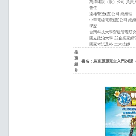
萬澤建設（股）公司 負責
曾任
遠雄營造(股)公司 總經理
中華電線電纜(股)公司 總
學歷
台灣科技大學營建管理研究
國立政治大學 22企業家經
國家考試及格 土木技師
推
薦
書名：烏克麗麗完全入門
24
課
組
別