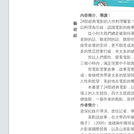
內容簡介、導讀：
24部經典電影的人性料理饗宴
藝
以料理為引線，認識電影的敘
術
從小到大我們總是被期待著成
組
老師的話、聽老闆的話、聽那
接受命運的安排，更不願意成
多的禁忌想要打破，有太多的
所以人們愛吃、愛看電影，期
三個小時內，滿足現實中不能
而電影需要故事，故事需要衝
成；食物裡夾帶著太多的慾望
人性和慾望，美妙地在電影的
本書選了24部經典電影，以
場上的人生競技」四大主題跟
價值觀，一窺作者的觀點，當
作者簡介：
資深紀錄片導演。曾任記者、
喜歡說故事，在大學四年級時
簪子》（2000）連續兩年獲
片影展國際競賽，以及山形影