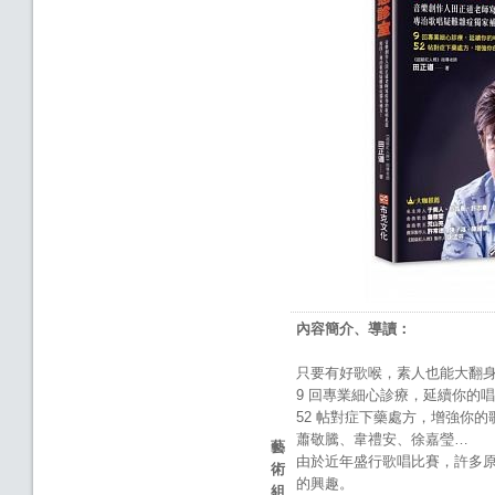
內容簡介、導讀：
只要有好歌喉，素人也能大翻
9 回專業細心診療，延續你的
52 帖對症下藥處方，增強你的
蕭敬騰、韋禮安、徐嘉瑩…
藝
由於近年盛行歌唱比賽，許多
術
的興趣。
組