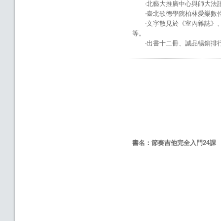
‧北藝大推廣中心與師大法語
‧臺北歌德學院柏林愛樂數位
‧文字散見於《室內雜誌》、國
等。
‧出書十二冊、誠品暢銷排行
書名：節奏吉他完全入門
24
課