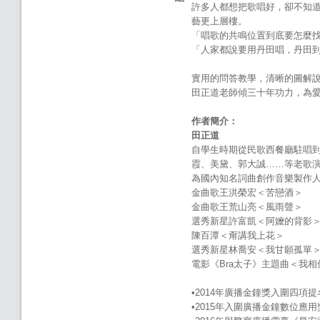
許多人都想把歌唱好，卻不知
藝更上層樓。
「唱歌的共鳴位置到底要怎麼找
「人家都說要用丹田唱，丹田
實用的問答教學，清晰的圖解
田正道老師傾三十年功力，為
作者簡介：
田正道
自學生時期從民歌西餐廳駐唱到
霞、美黛、郭大誠……等老歌
為國內知名詞曲創作音樂製作
金曲歌王洪榮宏＜苦戀酒＞
金曲歌王荒山亮＜風雨聲＞
選秀新星許富凱＜阿嬤的背影
陳百潭＜甭講我上花＞
選秀新星林喬安＜我甘願孤單
電影《Bra太子》主題曲＜我
•2014年廣播金鐘獎入圍四項提
•2015年入圍廣播金鐘數位應用