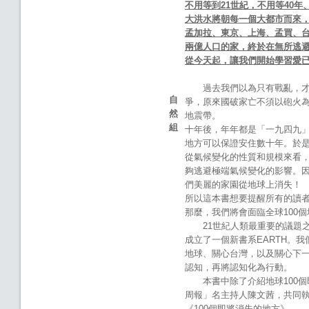
不用等到
21
世紀，不用等
40
年
大洪水將朝每一個大都市而來
孟加拉、東京、上海、孟買、
兩億人口的家，終於在無所逃
從今天起，讓我們開始學習愛
過去我們以為只有戰亂，
自
爭，原來國破家亡不須以砲火
然
地震帶。
組
十年後，年年都是「一九四九
地方可以保證安住數十年。於
從氣候變化的性質和規模來看
夠逃避極端氣候變化的影響。
們美麗的家園從地球上消失！
所以這本書想要提醒所有的讀
那麼，我們將會面臨全球100
21世紀人類最重要的議題
成立了一個新書系EARTH。
地球、關心台灣，以及關心下
認知，再將認知化為行動。
本書中除了介紹地球100個
周報」名主持人陳文茜，共同
《100個即將消失的地方》。