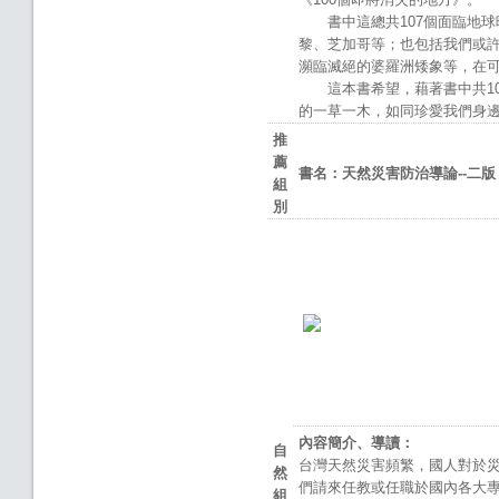
書中這總共107個面臨地球
黎、芝加哥等；也包括我們或
瀕臨滅絕的婆羅洲矮象等，在
這本書希望，藉著書中共10
的一草一木，如同珍愛我們身
推
薦
書名：天然災害防治導論
--
二版
組
別
內容簡介、導讀：
自
台灣天然災害頻繁，國人對於
然
們請來任教或任職於國內各大
組