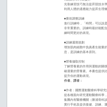
光靠練習技巧無法提昇競技水
利用人體的適應能力提昇生理
■賽前調整訓練
進行訓練時，「時間」可以說
非常重要的。訓練時最好能配
練時間更好的表現。
■訓練週期規劃
增加肌肉細胞中負責產生能量
息，是訓練的基本原則。
■營養攝取控制
了解營養素的作用與運動的關
確適量的營養素。本書也提供
提升你的運動表現。
作者、譯者：
■作者：國際運動醫療科學研究
從各種面向研究運動醫療科學
集團內有醫療機關（勝浦骨科診
實行手術及提供復健、訓練、