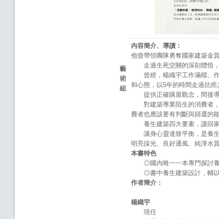
內容簡介、導讀：
他曾帶領團隊勇奪國家建築金
走過生死交關的深刻體悟，
藝
曾經，楊織宇工作滿檔、作息
術
和心態，以5年的時間走過抗
組
提供正確購屋觀念，間接導
對建築專業陌生的消費者，加
費者也應該要有判斷與篩選的
養生建築四大要素，讓回家
讓身心靈達致平衡，是養生的
明亮採光、良好通風、純淨水
本書特色
◎國內唯一一本專門探討養生
◎書中養生建築設計，輔以
作者簡介：
楊織宇
現任