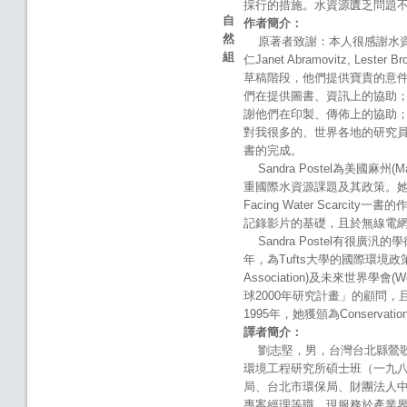
採行的措施。水資源匱乏問題
自
作者簡介：
然
原著者致謝：本人很感謝水資源專家Jan
組
仁Janet Abramovitz, Lester Br
草稿階段，他們提供寶貴的意件。也必須感
們在提供圖書、資訊上的協助；及感謝Suzann
謝他們在印製、傳佈上的協助；及
對我很多的、世界各地的研究
書的完成。
Sandra Postel為美國麻州
重國際水資源課題及其政策。她任
Facing Water Scarci
記錄影片的基礎，且於無線電
Sandra Postel有很廣汎的學術
年，為Tufts大學的國際環境政策的助
Association)及未來世界學會(W
球2000年研究計畫」的顧問，且為世界
1995年，她獲頒為Conservatio
譯者簡介：
劉志堅，男，台灣台北縣鶯歌
環境工程研究所碩士班（一九
局、台北市環保局、財團法人
專案經理等職，現服務於產業