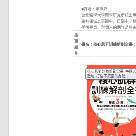
■譯者：蕭珮妤
台北醫學大學藥學研究所碩士
生科領域之英翻中、日翻中，翻譯
學術專員。對個人的期許是藉
推
薦
書名：核心肌群訓練解剖全書
組
別