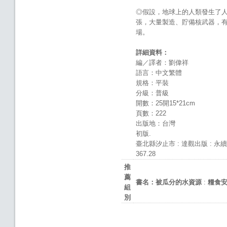
◎假設，地球上的人類發生了
張，大量製造、貯備核武器，
場。
詳細資料：
編／譯者：劉偉祥
語言：中文繁體
規格：平裝
分級：普級
開數：25開15*21cm
頁數：222
出版地：台灣
初版.
臺北縣汐止市 : 達觀出版 : 永續總
367.28
推
薦
書名：被瓜分的水資源
:
糧食
組
別