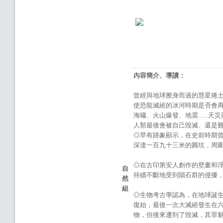
內容簡介、導讀：
曾經與地球擦身而過的慧星捲土
使恐龍滅絕的冰河時期是否會再
海嘯、火山爆發、地震.....天
人類最後會被自己毀滅、還是難
◎早有跡象顯示，在史前時期曾
深達一百九十三米的圓坑，周
◎在古印第安人創作的壁畫和
自
持續不斷地受到隕石群的侵擾
然
組
◎生物考古學認為，在地球誕
復始，最後一次大滅絕發生在
物，但後來遭到了毀滅，其罪