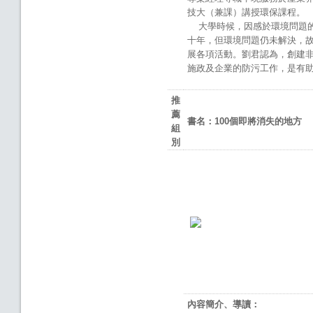
技大（兼課）講授環保課程。
大學時候，因感於環境問題的
十年，但環境問題仍未解決，
展各項活動。劉君認為，創建非
施政及企業的防污工作，是有
推
薦
書名：
100
個即將消失的地方
組
別
內容簡介、導讀：