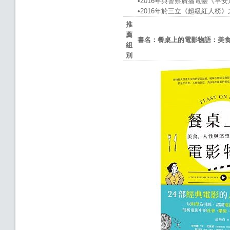
•2016年與警察廣播電臺《
•2016年於三立《超級紅人榜
推
薦
書名：餐桌上的電影物語：美
組
別