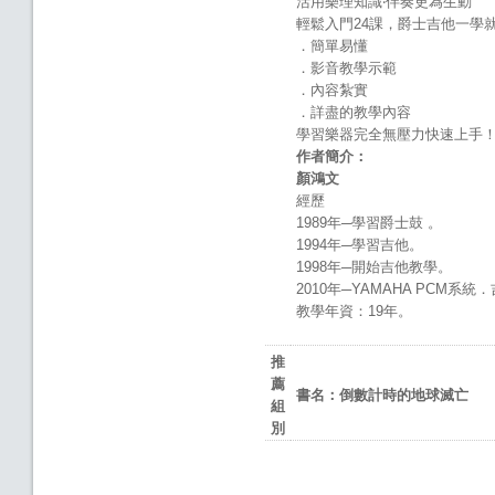
活用樂理知識‧伴奏更為生動
輕鬆入門24課，爵士吉他一學
．簡單易懂
．影音教學示範
．內容紮實
．詳盡的教學內容
學習樂器完全無壓力快速上手
作者簡介：
顏鴻文
經歷
1989年─學習爵士鼓 。
1994年─學習吉他。
1998年─開始吉他教學。
2010年─YAMAHA PCM系
教學年資：19年。
推
薦
書名：
倒數計時的地球滅亡
組
別