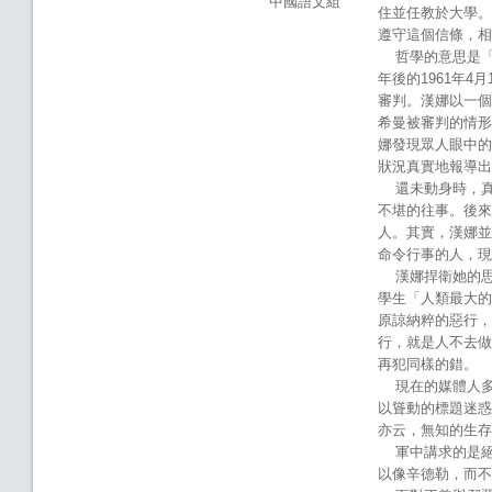
中國語文組
住並任教於大學。
遵守這個信條，相
哲學的意思是「
年後的1961年
審判。漢娜以一個
希曼被審判的情形
娜發現眾人眼中的
狀況真實地報導出
還未動身時，真
不堪的往事。後來
人。其實，漢娜並
命令行事的人，現
漢娜捍衛她的思
學生「人類最大的
原諒納粹的惡行，
行，就是人不去做
再犯同樣的錯。
現在的媒體人多
以聳動的標題迷惑
亦云，無知的生存
軍中講求的是絕
以像辛德勒，而不