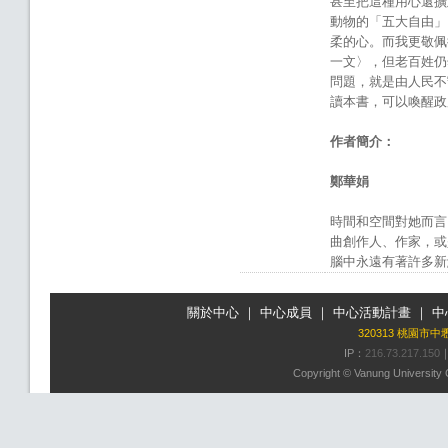
甚至把這種用心還擴
動物的「五大自由」
柔的心。而我更敬佩
一文〉，但老百姓仍
問題，就是由人民不
讀本書，可以喚醒政
作者簡介：
鄭華娟
時間和空間對她而言
曲創作人、作家，或
腦中永遠有著許多新
關於中心
｜
中心成員
｜
中心活動計畫
｜
中
320313 桃園市
IP：
216.73.217.150
Copyright © Vanung University C