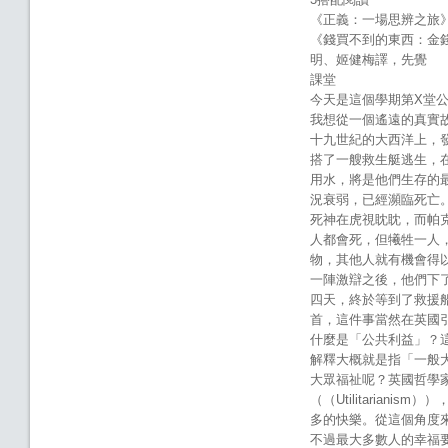
《正義：一場思辨之旅》，
《錢買不到的東西：金錢與
明、姬健梅譯，先覺
課堂
今天是這個學期第X堂
我想從一個遙遠的真實
十九世紀的大西洋上，發生
搭了一艘救生艇逃生，
用水，將是他們生存的
況衰弱，已經瀕臨死亡
死神在虎視眈眈，而帕
人都會死，但犧牲一人
物，其他人就有機會得
一陣激辯之後，他們下
四天，終於等到了救援
首，這件事當然在英國
什麼是「公共利益」？
解釋大概就是指「一般
大眾福祉呢？英國哲學家邊
（（Utilitaria
多的快樂。從這個角度
不過最大多數人的幸福