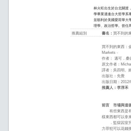
林火旺出生於台北關渡
學畢業適逢台大哲學系
並順利於美國愛荷華大
理學、政治哲學。曾任
推薦組別
書名：
買不到的
買不到的東西：金錢與正義
Markets ·
作者： 邁可．桑
原文作者：Michael 
譯者：吳四明、
出版社：先覺
出版日期：2012/0
推薦人：李淳禾
前言 市場與道
有些東西是有錢
樣東西都可以拿
．監獄囚室升級
力罪犯可以花錢