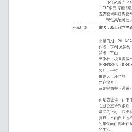
多年來致力於合唱表
「DIF多元構面情
視覺藝術與聽覺藝
現任萬能科技大學
推薦組別
書名：為工作立界
出版日期：2011-02-
作者：亨利‧克勞德
譯者：平山
出版社：校園書房
ISBN/ISSN：97898
裝訂：平裝
推薦人：汪慧瑜
內容簡介：
百萬暢銷書《過猶不及
你是否覺得，如果
在辦公室待到很晚
暴躁的上司，或綿
賽時，不由自主地
的每個面向都正在
的生活。