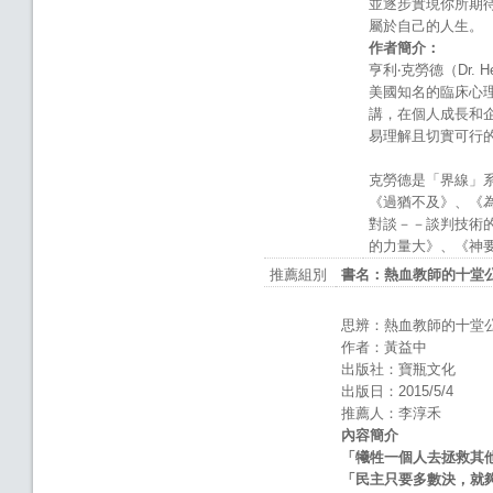
並逐步實現你所期
屬於自己的人生。
作者簡介：
亨利‧克勞德（Dr. Hen
美國知名的臨床心
講，在個人成長和
易理解且切實可行
克勞德是「界線」系列
《過猶不及》、《
對談－－談判技術
的力量大》、《神
推薦組別
書名：熱血教師的十堂
思辨：熱血教師的十堂
作者：黃益中
出版社：寶瓶文化
出版日：2015/5/4
推薦人：李淳禾
內容簡介
「犧牲一個人去拯救其
「民主只要多數決，就