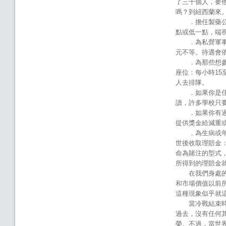
了三十個人，要
嗎？到紐西蘭來
．擔任製藥公司
點或低一點，端
．為私營軍事公司
元不等。待遇會
．為那些想參加
座位：每小時15
人去排隊。
．如果你是住在
讀，許多學校只
．如果你有過胖
提供獎金給減重
．為生病或年邁
世後收取理賠金
命為賭注的型式
所得到的理賠金
在我們身處的這
和市場價值以前
這種現象似乎就
當冷戰結束時，
過去，沒有任何
榮。不過，當世