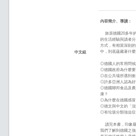
內容簡介、導讀：
旅居德國20多年的
的生活經驗與讀者分
方式，有相當深刻的
中，到底蘊藏著什麼
中文組
◎德國人的常用問候
◎德國政府為什麼要
◎在公共場所遇到衝
◎許多亞洲人認為好
◎德國聯邦食品及農
康？
◎為什麼在德國感冒
◎德文與中文的「沒
◎有垃圾分類強迫症
讀完本書，印象最
我們了解到德國之強