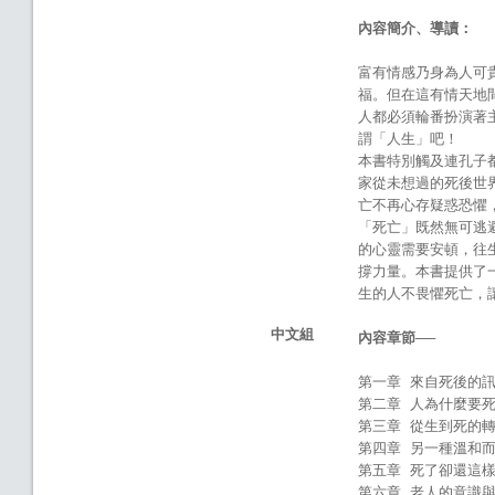
內容簡介、導讀：
富有情感乃身為人可
福。但在這有情天地
人都必須輪番扮演著
謂「人生」吧！
本書特別觸及連孔子
家從未想過的死後世
亡不再心存疑惑恐懼
「死亡」既然無可逃
的心靈需要安頓，往
撐力量。本書提供了
生的人不畏懼死亡，
中文組
內容章節
──
第一章 來自死後的
第二章 人為什麼要
第三章 從生到死的
第四章 另一種溫和
第五章 死了卻還這
第六章 老人的意識