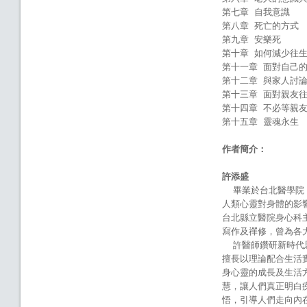
第七章 自我意識
第八章 死亡的方式
第九章 安樂死
第十章 如何減少往
第十一章 面對自己
第十二章 與家人討
第十三章 面對親友
第十四章 不必等親
第十五章 靈魂永生
作者簡介：
許添盛
畢業於台北醫學院，
人類心靈對身體的影
台北縣立醫院身心科
寫作及禪修，曾為各
許醫師鑽研新時代思
擅長以理論配合生活
身心靈的成長及生活
慧，讓人們真正明白
悟，引導人們走向內