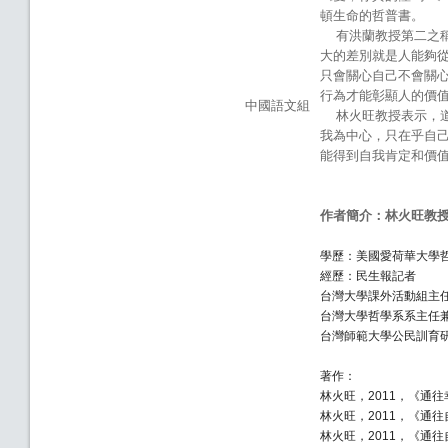
頓生命的哲普書。
有洪蘭教授第二之稱
大的差別就是人能夠
只會關心自己不會關
行為才能彰顯人的價
中國語文組
林火旺教授表示，道
我為中心，只在乎自
能得到自我肯定和價
作者簡介：林火旺教
學歷：美國愛荷華大學
經歷：民生報記者
台灣大學課外活動組主
台灣大學哲學系系主任
台灣師範大學公民訓育
著作：
林火旺，
，《通往
2011
林火旺，
，《通往
2011
林火旺，
，《通往
2011