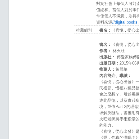
對於社會上每個人可能
值總和。當個人對於事
件使個人不滿意，則具
資料來源
//digital.book
推薦組別
書名：
《喜悅，從心
書名：
《喜悅，從心
作者：
林火旺
出版社：
傳愛家族傳
出版日期：
2015年06
推薦人：
黃麗華
內容簡介、導讀：
《喜悅，從心出發》
民禮節、惜福八種品德
會怎麼想？」引述幾個
述此品德，以及實踐所
境，並依Part 2的
求解決辦法，書後附
火旺老師將學術殿堂
的能力。
《喜悅，從心出發》是
《愛，你真的懂嗎？