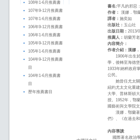
108年1-6月推薦書
書名
:
平凡的邪惡
107年9-12月推薦書
作者：
漢娜．鄂蘭(Ha
107年1-6月推薦書
譯者：
施奕如
出版社：
玉山社
106年9-12月推薦書
出版日期：
2013/0
106年1-6月推薦書
推薦人：
胡蘭芳老
105年9-12月推薦書
內容簡介：
作者介紹：漢娜．
105年1-6月推薦書
1906年出生於德
104年9-12月推薦書
學，後轉至海德堡大
目
1933年納粹政
公民。
104年1-6月推薦書
她曾任尤太關係研
目
紐約尤太文化重建
歷年推薦書目
大學、普林斯頓大
授。1952年，鄂蘭獲
國藝術與文學院文
漢娜．鄂蘭著作
們》、《在過去和
內容導讀
:
國際著名政治學