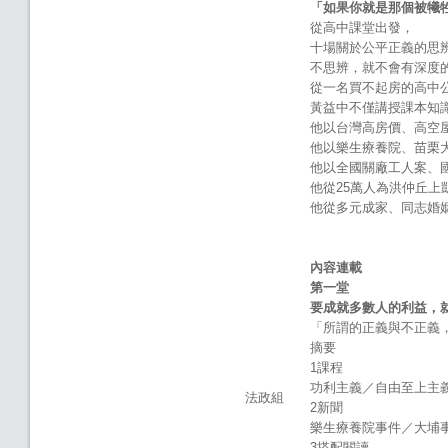
「如果你就是那個被犧
從高中課堂出發，
十場關於公平正義的思
不思辨，就不會有深度
從一名買不起房的高中
黃益中不僅講授課本知
他以台灣高房價、高空
他以樂生療養院、苗栗
他以全國關廠工人案、
他從25萬人為洪仲丘上
他從多元成家、同志婚
內容連載
第一堂
要成就多數人的利益，
「所謂的正義與不正義，是
摘要
1課程
功利主義／自由至上主
法政組
2新聞
樂生療養院事件／大埔
3搭配閱讀