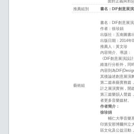
面對正義與邪惡
推薦組別
書名：
DIF
創意展演
書名：DIF創意展
作者：徐珍娟
出版社：五南圖書
出版日期：2014年0
推薦人：黃文珍
內容簡介、導讀：
《DIF創意展演設
維進行分析外，同
內容則為DIF(Desi
其後論述創意展演舞
第二篇表藝實務篇，
藝術組
計之展演實例，開
第三篇樂韻人聲篇
者更多音樂媒材。
作者簡介：
徐珍娟
輔仁大學音樂系畢
印第安那博爾州立
區文化及公益活動，