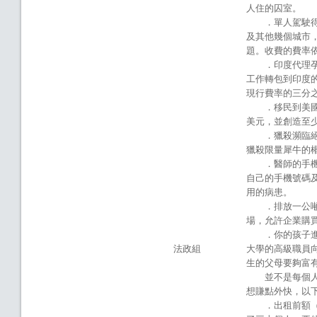
人住的囚室。
．單人駕駛得以
及其他幾個城市
題。收費的費率
．印度代理孕母
工作轉包到印度
現行費率的三分
．移民到美國的
美元，並創造至
．獵殺瀕臨絕種
獵殺限量犀牛的
．醫師的手機號
自己的手機號碼及
用的病患。
．排放一公噸碳
場，允許企業購
．你的孩子進入
法政組
大學的高級職員
生的父母要夠富
並不是每個人都
想賺點外快，以
．出租前額（或