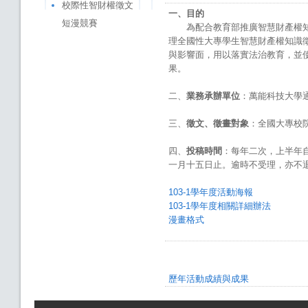
校際性智財權徵文
一、目的
短漫競賽
為配合教育部推廣智慧財產權知
理全國性大專學生智慧財產權知識
與影響面，用以落實法治教育，並
果。
二、
業務承辦單位
：萬能科技大學
三、
徵文、徵畫對象
：全國大專校
四、
投稿時間
：每年二次，上半年
一月十五日止。逾時不受理，亦不
103-1學年度活動海報
103-1學年度相關詳細辦法
漫畫格式
歷年活動成績與成果