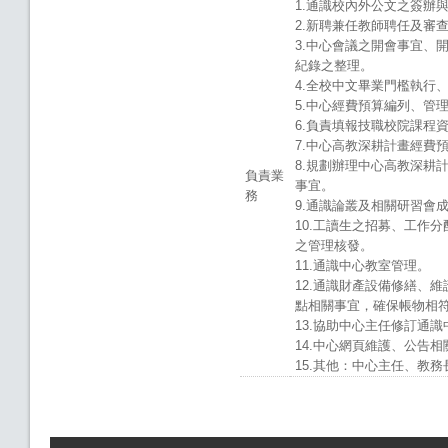
1.通識校內外公文之簽辦
2.新聘兼任教師聘任及審
3.中心會議之開會事宜、
紀錄之整理。
4.全校中文畢業門檻執行
5.中心經費預算編列、管
6.負責填報技職校院課程
7.中心高教深耕計畫經費
8.規劃辦理中心高教深耕
負責業
事宜。
務
9.通識論叢及相關研習會
10.工讀生之招募、工作
之管理核發。
11.通識中心教室管理。
12.通識財產設備修繕、
點相關事宜，確保帳物相
13.協助中心主任修訂通
14.中心網頁維護、公告相
15.其他：中心主任、教