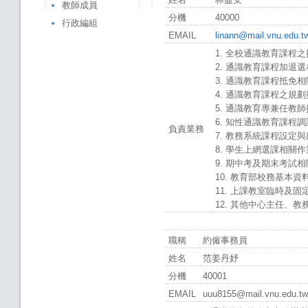
教師成員
分機
40000
行政編組
EMAIL
linann@mail.vnu.edu.t
1. 全校通識教育課程
2. 通識教育課程加退
3. 通識教育課程抵免
4. 通識教育課程之規
5. 通識教育專兼任教
6. 知性通識教育課程
負責業務
7. 教務系統課程設定
8. 學生上網選課相關
9. 期中考及期末考試
10. 教育部校務基本
11. 上課教室臨時及
12. 其他中心主任、
職稱
約僱事務員
姓名
范姜丹妤
分機
40001
EMAIL
uuu8155@mail.vnu.edu.tw