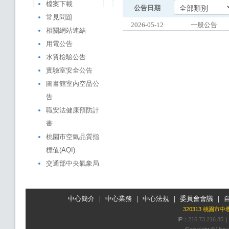
檔案下載
公告日期
常見問題
2026-05-12
一般公告
相關網站連結
用電公告
水質檢驗公告
實驗室安全公告
圖書館室內空品公
告
職安法健康預防計
畫
桃園市空氣品質指
標值(AQI)
交通部中央氣象局
中心簡介
｜
中心業務
｜
中心法規
｜
委員會會議
｜
320313 桃園市
IP：
216.73.216.85
｜