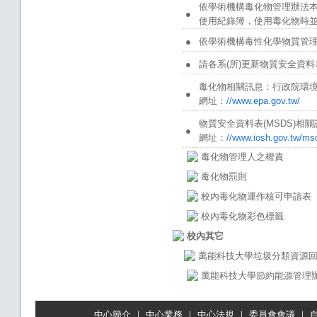
依學術機構毒化物管理辦法本
●
使用紀錄簿，使用毒化物時
●
依學術機構毒性化學物質管
●
請各系(所)更新物質安全資料
毒化物相關訊息：行政院環
●
網址：
//www.epa.gov.tw/
物質安全資料表(MSDS)相
●
網址：
//www.iosh.gov.tw/ms
毒化物管理人之權責
毒化物罰則
校內毒化物運作核可申請表
校內毒化物彩色標籤
校內
其它
萬能科技大學垃圾分類資源
萬能科技大學節約能源管理
中心簡介
｜
中心業務
｜
中心法規
｜
委員會會議
｜