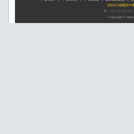
320313 桃園市
IP：
216.73.216.88
｜
Copyright © Vanun