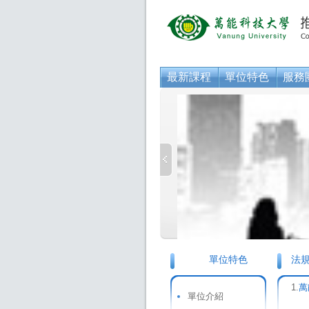
最新課程
單位特色
服務
單位特色
法
1.
萬
單位介紹