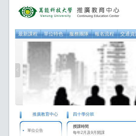
最新課程
單位特色
服務團隊
報名流程
交通資
推廣教育中心
四十學分班
授課時間
單位公告
每年2月及9月開課