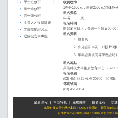
學士進修班
收費標準
1學分1650元，雜費2500元(特殊
碩士進修班
報名資格
四十學分班
年滿二十二歲
產業人才投資計畫
報名時間
開課前三日止，每週一至週五09:00-1
才藝技能證照班
報名資料
退除役官兵專區
報名表
身分證影本及一吋照片3張
畢業證書或同等學歷證明
報名地點
萬能科技大學推廣教育中心 （3206
報名專線
(03) 451-5811 分機 20700、20705
傳真號碼
(03) 451-4154
最新課程
｜
單位特色
｜
服務團隊
｜
報名流程
｜
交通
萬能科技大學中壢校本部：320313 桃園市中壢區萬能路1
台北教學中心(城中分區)：10046 台北市中正區