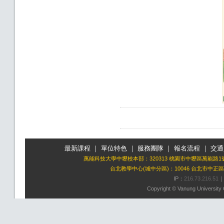
最新課程
｜
單位特色
｜
服務團隊
｜
報名流程
｜
交通
萬能科技大學中壢校本部：320313 桃園市中壢區萬能路1
台北教學中心(城中分區)：10046 台北市中正區
IP：
216.73.216.51
｜
Copyright © Vanung University C