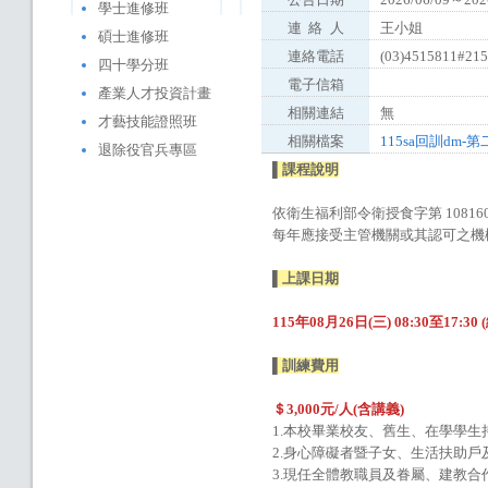
學士進修班
連
絡
人
王小姐
碩士進修班
連絡電話
(03)4515811#21
四十學分班
電子信箱
產業人才投資計畫
相關連結
無
才藝技能證照班
相關檔案
115sa回訓dm-第二梯
退除役官兵專區
▌課程說明
依衛生福利部令衛授食字第 1081
每年應接受主管機關或其認可之機
▌上課日期
115年08月26日(三) 08:30至17:30
▌訓練費用
＄3,000元/人(含講義)
1.本校畢業校友、舊生、在學學
2.身心障礙者暨子女、生活扶助
3.現任全體教職員及眷屬、建教