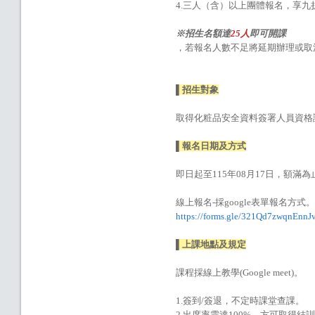
4.三人（含）以上團體報名，享九
※招生名額達
25人
即可開課
，若報名人數不足將延期辦理或取
▌招生對象
取得化粧品安全資料簽署人員資格證
▌報名日期及方式
即日起至115年08月17日，額滿為
線上報名-採google表單報名方式。
https://forms.gle/321Qd7zwqnEnnJ
▌上課地點及規定
課程採線上教學(Google meet)。
1.簽到/簽退，不定時課堂查課。
2.出席率需達100%，方可取得結