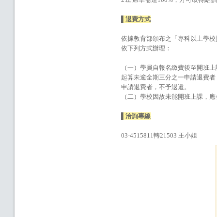
▌退費方式
依據教育部頒布之「專科以上學校
依下列方式辦理：
（一）學員自報名繳費後至開班上
起算未逾全期三分之一申請退費者
申請退費者，不予退還。
（二）學校因故未能開班上課，應
▌洽詢專線
03-4515811轉21503 王小姐