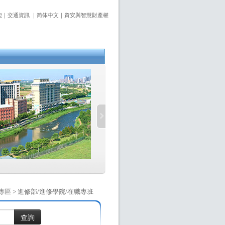
能
｜
交通資訊
｜
简体中文
｜
資安與智慧財產權
專區 > 進修部/進修學院/在職專班