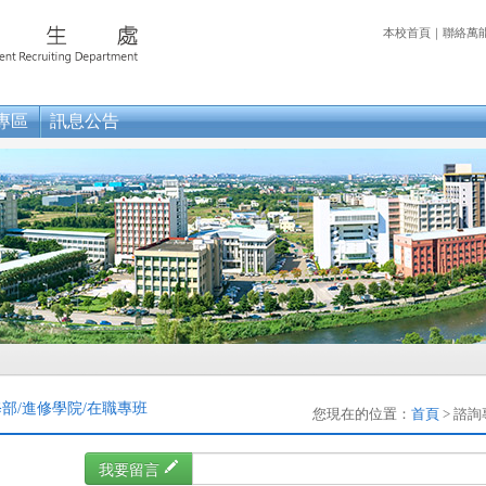
本校首頁
｜
聯絡萬
專區
訊息公告
部/進修學院/在職專班
您現在的位置：
首頁
> 諮詢